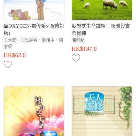
氧OXYGEN-靈修系列8(修訂
默想式生命讀經：原則與實
版)
際操練
王天聰、王吳麗貞、趙維本、陳
陳興蘭
家偉
HK$187.0
HK$62.0