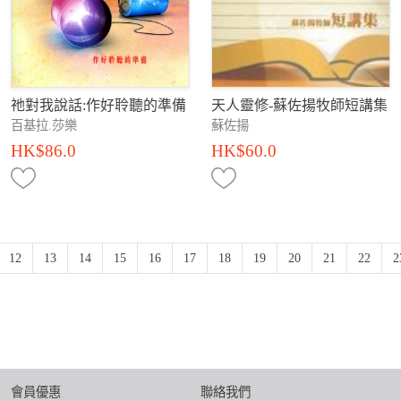
祂對我說話:作好聆聽的準備
天人靈修-蘇佐揚牧師短講集
百基拉.莎樂
蘇佐揚
HK$86.0
HK$60.0
12
13
14
15
16
17
18
19
20
21
22
2
會員優惠
聯絡我們