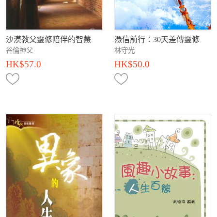
沙漠教父靈修陪伴的智慧
憑信前行：30天差傳靈修
谷倫神父
林守光
HK$57.0
HK$50.0