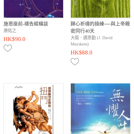
施恩座前-禱告縱橫談
歸心祈禱的操練──與上帝親
唐佑之
密同行40天
大衛．邁思勤 (J. David
HK$90.0
Muyskens)
HK$88.0