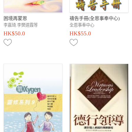
困境再蒙恩
禱告手冊(全恩事奉中心)
李嘉琦.李樊道霞等
全恩事奉中心
HK$50.0
HK$55.0