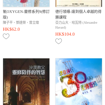
氧OXYGEN-靈修系列9(修訂
德行領導-達到個人卓越的得
版)
勝課程
陳子平、鄧達榮、曾立煌
亞力山大．哈瓦特 (Alexandre
Havard)
HK$62.0
HK$104.0