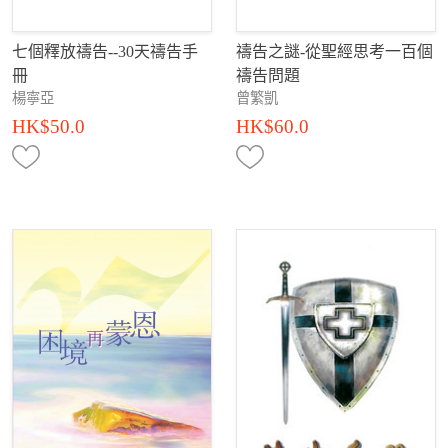
七個釋放禱告--30天禱告手
禱告之謎-從聖經思考一百個
冊
禱告問題
楊寧亞
曾繁凱
HK$50.0
HK$60.0