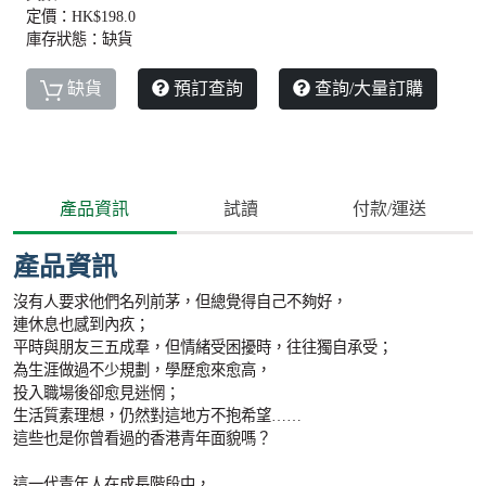
定價：HK$198.0
庫存狀態：缺貨
缺貨
預訂查詢
查詢/大量訂購
產品資訊
試讀
付款/運送
產品資訊
沒有人要求他們名列前茅，但總覺得自己不夠好，
連休息也感到內疚；
平時與朋友三五成羣，但情緒受困擾時，往往獨自承受；
為生涯做過不少規劃，學歷愈來愈高，
投入職場後卻愈見迷惘；
生活質素理想，仍然對這地方不抱希望……
這些也是你曾看過的香港青年面貌嗎？
這一代青年人在成長階段中，